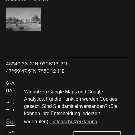
48°49′36.3"N 9°06′13.2"E
47°59′47.5"N 7°50′12.1"E
S-ASS Architekten + Ingenieure Stuttgart
BARTON S-ASS Architekten GmbH Freiburg
Wir nutzen Google Maps und Google
Analytics. Für die Funktion werden Cookies
→ Datenschutz
gesetzt. Sind Sie damit einverstanden? (Sie
→ Impressum
können Ihre Entscheidung jederzeit
widerrufen)
Datenschutzerklärung
→ SUCHEN