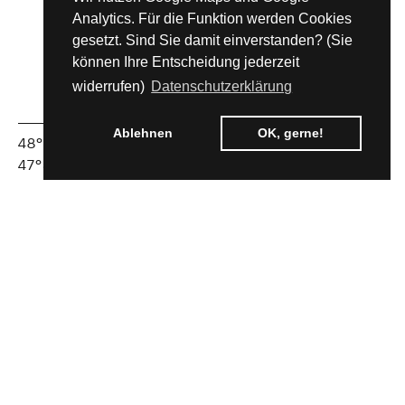
Analytics. Für die Funktion werden Cookies
gesetzt. Sind Sie damit einverstanden? (Sie
können Ihre Entscheidung jederzeit
widerrufen)
Datenschutzerklärung
Ablehnen
OK, gerne!
48°49′36.3"N 9°06′13.2"E
47°59′47.5"N 7°50′12.1"E
S-ASS Architekten + Ingenieure Stuttgart
BARTON S-ASS Architekten GmbH Freiburg
→ Datenschutz
→ Impressum
→ SUCHEN
© 2026 S-ASS | BARTON S-ASS